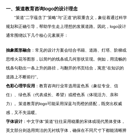
一、策道教育咨询logo的设计理念
“策道”二字蕴含了“策略”与“正道”的双重含义，象征着通过科学
规划和正确引导，帮助学生走上理想的发展道路。因此，logo设计
通常围绕以下几个核心元素展开：
抽象图形融合
：常见的设计方案会结合书籍、道路、灯塔、阶梯或
思维火花等图形，以简约的线条或几何形状呈现。例如，用流畅的
线条勾勒出一条上升的路径，与翻开的书页结合，寓意“在知识的
道路上不断前行”。
色彩心理学应用
：教育咨询行业常选用蓝色系（象征专业、信
任）、绿色系（代表成长、希望）或橙色系（体现活力、亲和
力）。策道教育的logo可能采用深蓝与亮橙的搭配，既突出权威
感，又不失温暖。
字体设计
：中文字体“策道”往往采用稳重的宋体或现代黑体变体，
英文部分则选用简洁的无衬线字体，确保在不同尺寸下都能清晰辨