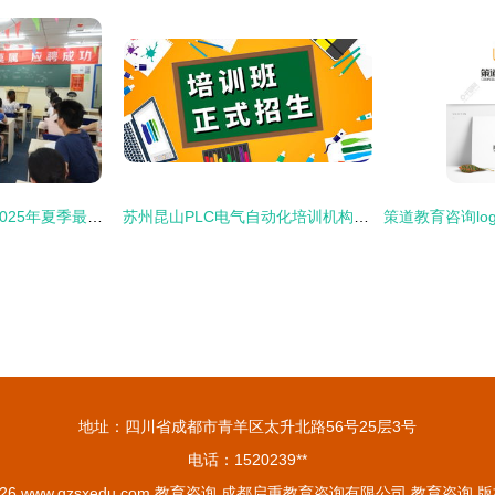
仁和会计重庆校区 2025年夏季最新报名优惠及咨询指南
苏州昆山PLC电气自动化培训机构学费及教育咨询解析
地址：四川省成都市青羊区太升北路56号25层3号
电话：1520239**
026
www.qzsxedu.com
教育咨询
成都启重教育咨询有限公司
教育咨询
版