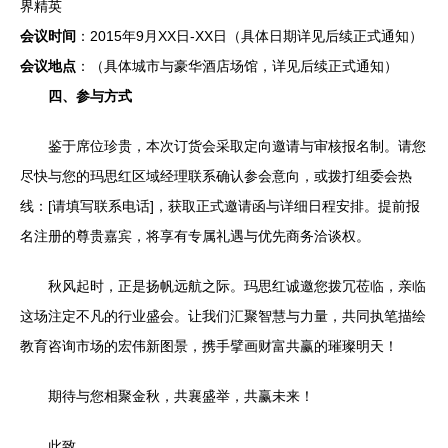
界精英
会议时间
：2015年9月XX日-XX日（具体日期详见后续正式通知）
会议地点
：（具体城市与豪华酒店场馆，详见后续正式通知）
四、参与方式
鉴于席位珍贵，本次订货会采取定向邀请与审核报名制。请您
尽快与您的玛思红区域经理联系确认参会意向，或拨打组委会热
线：[请填写联系电话]，获取正式邀请函与详细日程安排。提前报
名注册的尊贵嘉宾，将享有专属礼遇与优先商务洽谈权。
秋风起时，正是扬帆远航之际。玛思红诚邀您拨冗莅临，亲临
这场注定不凡的行业盛会。让我们汇聚智慧与力量，共同执笔描绘
教育咨询市场的宏伟新图景，携手擘画财富共赢的璀璨明天！
期待与您相聚金秋，共襄盛举，共赢未来！
此致