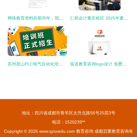
网络教育资料的那些年，我为娃收集过的弯路经验
仁和会计重庆校区 2025年夏季最新报名优惠及咨询指南
苏州昆山PLC电气自动化培训机构学费及教育咨询解析
策道教育咨询logo设计 免费矢量图与专业形象塑造
地址：四川省成都市青羊区太升北路56号25层3号
电话：1520239**
Copyright © 2026
www.qzsxedu.com
教育咨询
成都启重教育咨询有