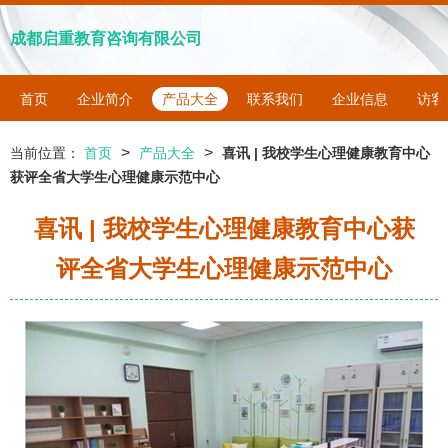
成都启重教育咨询有限公司
首页
企业简介
产品大全
联系我们
企业信息
访客
>
>
当前位置：
首页
产品大全
喜讯 | 我校学生心理健康教育中心
获评全省大学生心理健康示范中心
喜讯 | 我校学生心理健康教育中心获
评全省大学生心理健康示范中心