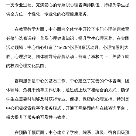
一支专业过硬、充满爱心的专兼职心理咨询师队伍，持续为学生提
供全方位、个性化、专业化的心理健康服务。
在教育教学方面，中心面向全体学生开设了多门心理健康教育
必修与选修课程，普及心理健康知识，提升学生心理素养。在实践
活动领域，中心精心打造了“5·25”心理健康活动月、心理情景剧大
赛、心理沙龙、团体辅导等品牌活动，营造了积极向上、关爱互助
的校园心理文化氛围。
咨询服务是中心的基石工作。中心建立了完善的个体咨询、团
体辅导、危机干预等工作机制，通过线上线下相结合的方式，确保
学生在需要时能够及时获得专业、便捷、保密的心理支持。特别是
中心积极探索数字化服务模式，开通了网络预约与在线咨询平台，
极大提升了服务的可及性与效率。
在预防干预层面，中心建立了学校、院系、班级、宿舍四级预