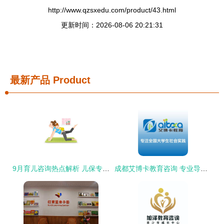
http://www.qzsxedu.com/product/43.html
更新时间：2026-08-06 20:21:31
最新产品
Product
9月育儿咨询热点解析 儿保专家实用建议完整版
成都艾博卡教育咨询 专业导航，点亮未来求学之路