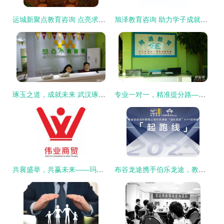
运城新聚点教育咨询 点亮求学之路的专业向导
旭泽教育咨询 助力学子成就梦想的专业桥梁
琢玉之道，成就未来 武汉琢玉教育咨询的价值与使命
专业一对一，精准提分路——邹城博通数学英语个性化辅导
共襄盛举，共赢未来——玛思红2015年秋季包销红爆大型订货会隆重启幕
布谷龙途携手伯乐龙途，教育咨询新生态APP发布会圆满落幕